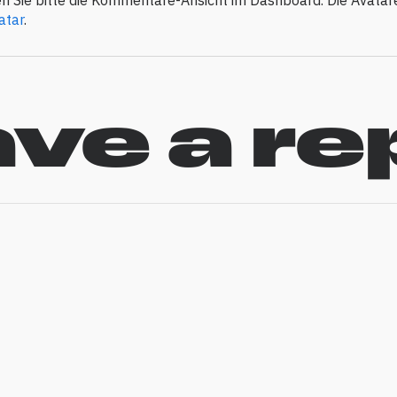
atar
.
ve a re