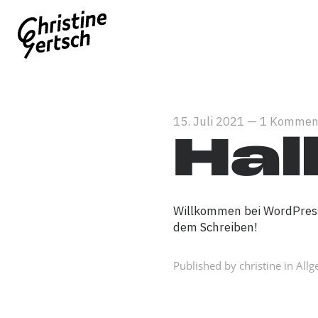
15. Juli 2021
—
1 Kommen
Hal
Willkommen bei WordPress. 
dem Schreiben!
Published by christine in
Allg