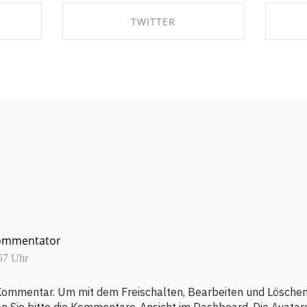
TWITTER
OK
SHARE ON TWITTER
ommentator
:57 Uhr
n Kommentar.
Um mit dem Freischalten, Bearbeiten und Lösch
n Sie bitte die Kommentare-Ansicht im Dashboard.
Die Avatar